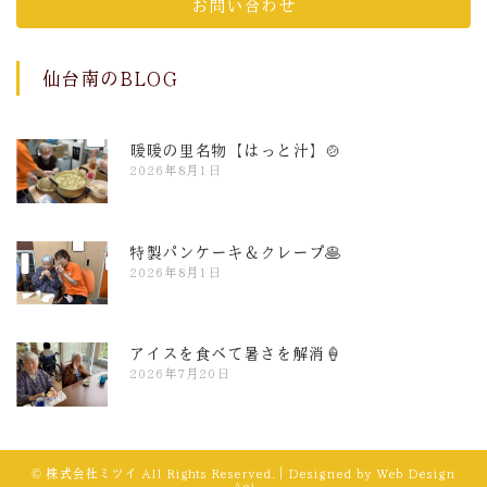
お問い合わせ
仙台南のBLOG
暖暖の里名物【はっと汁】🍲
2026年8月1日
特製パンケーキ＆クレープ🥞
2026年8月1日
アイスを食べて暑さを解消🍦
2026年7月20日
© 株式会社ミツイ All Rights Reserved.｜Designed by
Web Design
Aoi