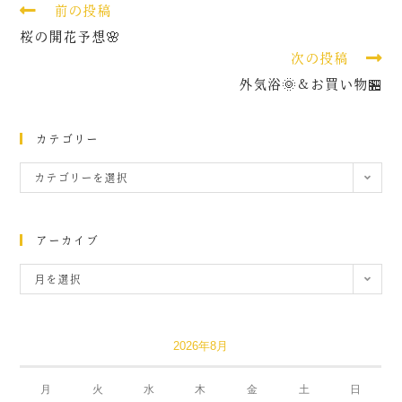
前の投稿
桜の開花予想🌸
次の投稿
外気浴🌞＆お買い物🏪
カテゴリー
カテゴリーを選択
アーカイブ
月を選択
2026年8月
月
火
水
木
金
土
日