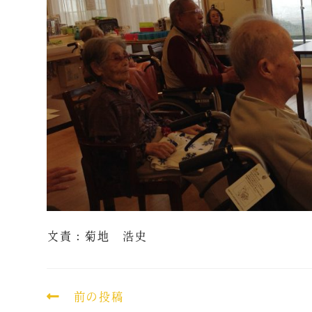
文責：菊地 浩史
前の投稿