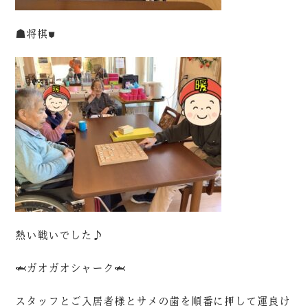
☗将棋⛊
熱い戦いでした♪
🦈ガオガオシャーク🦈
スタッフとご入居者様とサメの歯を順番に押して運良け