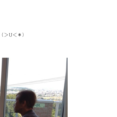
（＞U＜＊）