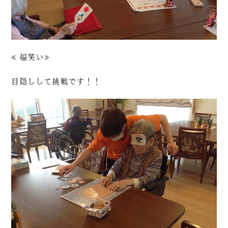
≪福笑い≫
目隠しして挑戦です！！