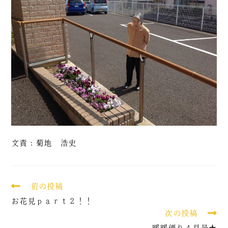
文責：菊地 浩史
前の投稿
お花見ｐａｒｔ２！！
次の投稿
暖暖便り４月号★