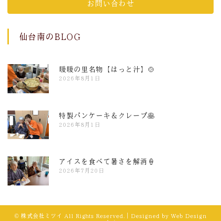
お問い合わせ
仙台南のBLOG
暖暖の里名物【はっと汁】🍲
2026年8月1日
特製パンケーキ＆クレープ🥞
2026年8月1日
アイスを食べて暑さを解消🍦
2026年7月20日
© 株式会社ミツイ All Rights Reserved.｜Designed by
Web Design