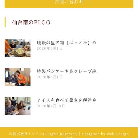
お問い合わせ
仙台南のBLOG
暖暖の里名物【はっと汁】🍲
2026年8月1日
特製パンケーキ＆クレープ🥞
2026年8月1日
アイスを食べて暑さを解消🍦
2026年7月20日
© 株式会社ミツイ All Rights Reserved.｜Designed by
Web Design
Aoi