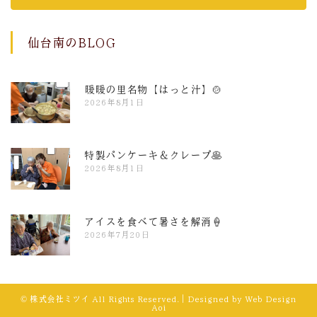
仙台南のBLOG
暖暖の里名物【はっと汁】🍲
2026年8月1日
特製パンケーキ＆クレープ🥞
2026年8月1日
アイスを食べて暑さを解消🍦
2026年7月20日
© 株式会社ミツイ All Rights Reserved.｜Designed by
Web Design
Aoi