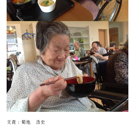
文責：菊地 浩史