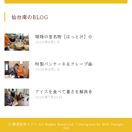
仙台南のBLOG
暖暖の里名物【はっと汁】🍲
2026年8月1日
特製パンケーキ＆クレープ🥞
2026年8月1日
アイスを食べて暑さを解消🍦
2026年7月20日
© 株式会社ミツイ All Rights Reserved.｜Designed by
Web Design
Aoi