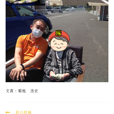
文責：菊地 浩史
前の投稿