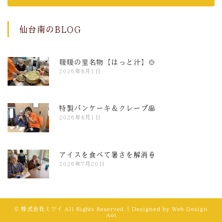
仙台南のBLOG
暖暖の里名物【はっと汁】🍲
2026年8月1日
特製パンケーキ＆クレープ🥞
2026年8月1日
アイスを食べて暑さを解消🍦
2026年7月20日
© 株式会社ミツイ All Rights Reserved.｜Designed by
Web Design
Aoi